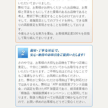
いただいてまいりました。
弊社では、お客様がお持ちくださったお品物は、お客
様と苦楽をともにしてきた愛着のあるお品物であると
考え、懇切丁寧に査定することを心がけております。
そして、老舗質店としてのプライドを持ち、できる限
りの高額査定を実現させることを目標としておりま
す。
今後もさらなる努力を重ね、お客様満足度100％を目指
して取り組んでまいります。
さのやでは、お客様の大切なお品物を丁寧かつ正確に
査定し、十分にご納得いただいてからお取引をさせて
いただいております。ご不明な点はどのようなことで
もご遠慮なさらずに、お気軽にお尋ねください。
また、弊社がご安心いただける理由は丁寧な対応だけ
ではありません。弊社は「ATF 全国質屋ブランド品協
会」の認定を受けたATF 加盟店であり、経済産業省の
「模倣品・海賊版撲滅キャンペーン」にも賛同してお
ります。取扱う商品すべてが高品質で確かなものです
ので、お買い求めのお客様もどうぞご安心ください。