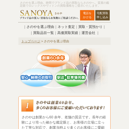
さのやを選ぶ理由。静岡でブランド品の買取ならさのやへ。質屋の鑑
定眼でロレックスやヴィトンの買取価格をご提示いたします。
電話を
宅配買取
かける
申し込み
｜
さのやを選ぶ理由
｜
ネット査定
｜
買取・質預かり
｜
｜
買取品目一覧
｜
高価買取実績
｜
運営会社
｜
トップページ
> さのやを選ぶ理由
さのやは創業から60 余年、老舗の質店です。長年の経
験により培った確かな鑑定眼と、お客様の立場に立っ
た丁寧な対応で、創業当時より多くのお客様にご愛顧